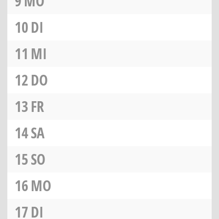
9
MO
10
DI
11
MI
12
DO
13
FR
14
SA
15
SO
16
MO
17
DI