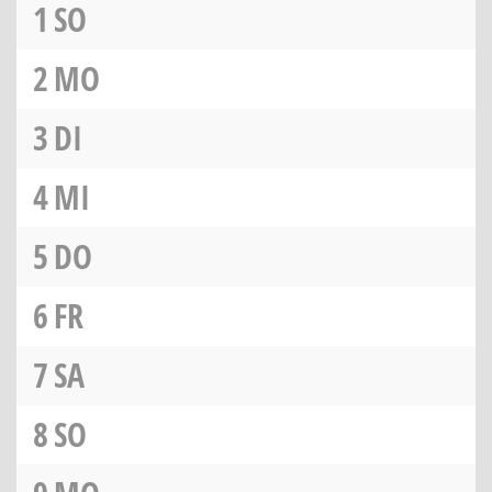
1
SO
2
MO
3
DI
4
MI
5
DO
6
FR
7
SA
8
SO