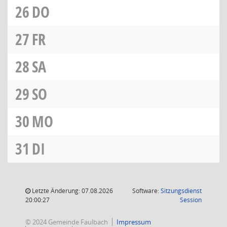
26
DO
27
FR
28
SA
29
SO
30
MO
31
DI
Letzte Änderung: 07.08.2026
Software:
Sitzungsdienst
(Wird in
20:00:27
Session
© 2024 Gemeinde Faulbach
Impressum