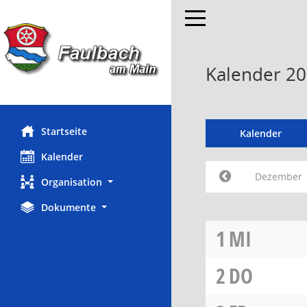
Toggle navigation
Kalender 2
Startseite
Kalender
Kalender
Dezember
Organisation
Dokumente
1
MI
2
DO