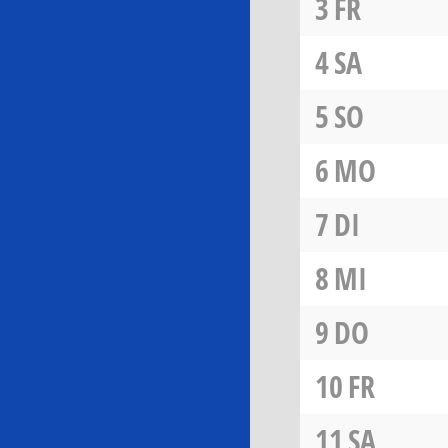
3
FR
4
SA
5
SO
6
MO
7
DI
8
MI
9
DO
10
FR
11
SA