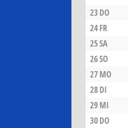
23
DO
24
FR
25
SA
26
SO
27
MO
28
DI
29
MI
30
DO