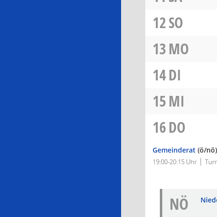
12
SO
13
MO
14
DI
15
MI
16
DO
Gemeinderat
(ö/nö)
19:00-20:15 Uhr
Turn
NÖ
Nied