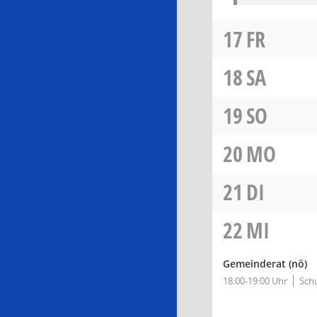
17
FR
18
SA
19
SO
20
MO
21
DI
22
MI
Gemeinderat
(nö)
18:00-19:00 Uhr
Sch