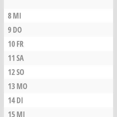
8
MI
9
DO
10
FR
11
SA
12
SO
13
MO
14
DI
15
MI