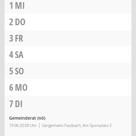
1
MI
2
DO
3
FR
4
SA
5
SO
6
MO
7
DI
Gemeinderat
(nö)
19:00-20:00 Uhr
Sängerheim Faulbach, Am Sportplatz 3