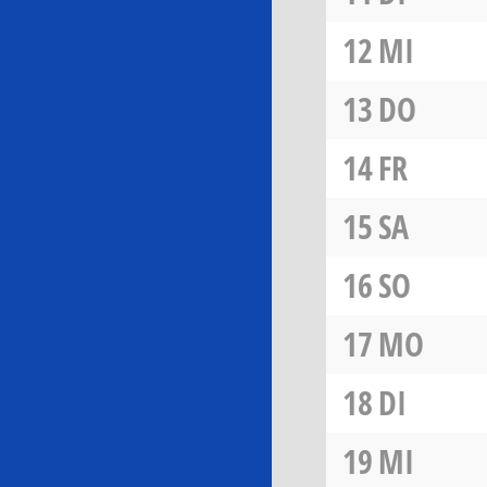
12
MI
13
DO
14
FR
15
SA
16
SO
17
MO
18
DI
19
MI