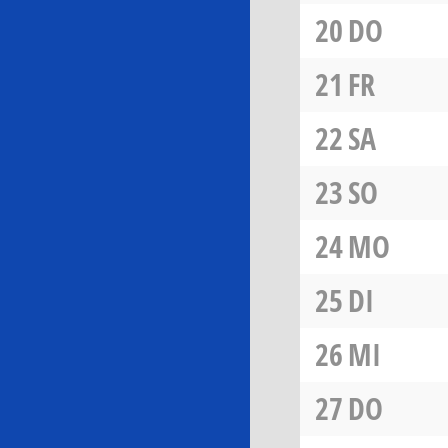
20
DO
21
FR
22
SA
23
SO
24
MO
25
DI
26
MI
27
DO