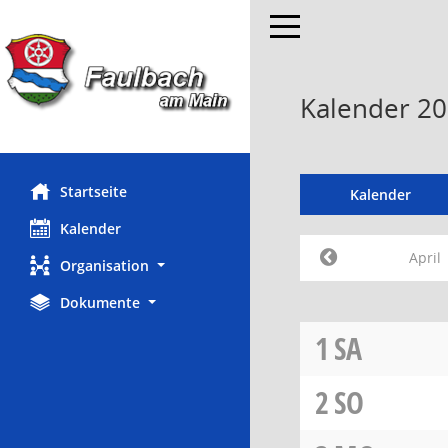
Toggle navigation
Kalender 20
Startseite
Kalender
Kalender
April
Organisation
Dokumente
1
SA
2
SO