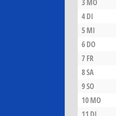
3
MO
4
DI
5
MI
6
DO
7
FR
8
SA
9
SO
10
MO
11
DI