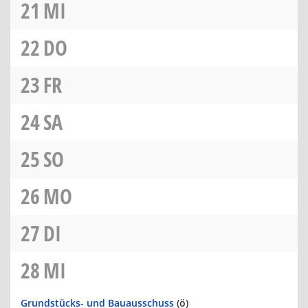
21
MI
22
DO
23
FR
24
SA
25
SO
26
MO
27
DI
28
MI
Grundstücks- und Bauausschuss
(ö)