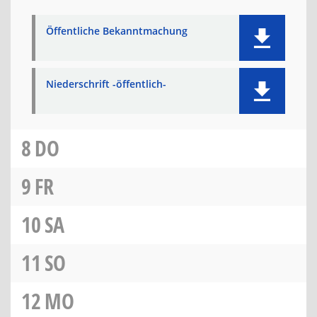
Öffentliche Bekanntmachung
Niederschrift -öffentlich-
8
DO
9
FR
10
SA
11
SO
12
MO