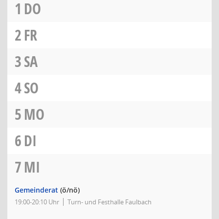
1
DO
2
FR
3
SA
4
SO
5
MO
6
DI
7
MI
Gemeinderat
(ö/nö)
19:00-20:10 Uhr
Turn- und Festhalle Faulbach