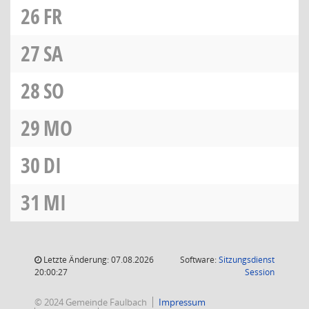
26
FR
27
SA
28
SO
29
MO
30
DI
31
MI
Letzte Änderung: 07.08.2026
Software:
Sitzungsdienst
(Wird in
20:00:27
Session
© 2024 Gemeinde Faulbach
Impressum