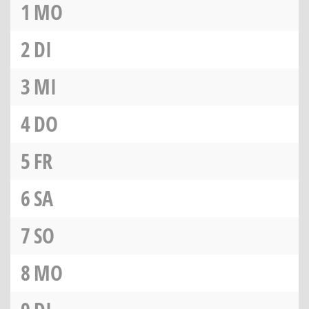
1
MO
2
DI
3
MI
4
DO
5
FR
6
SA
7
SO
8
MO