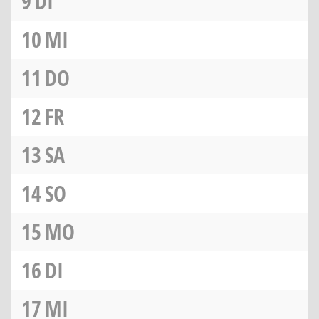
9
DI
10
MI
11
DO
12
FR
13
SA
14
SO
15
MO
16
DI
17
MI