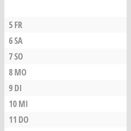
5
FR
6
SA
7
SO
8
MO
9
DI
10
MI
11
DO