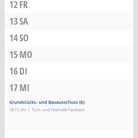
12
FR
13
SA
14
SO
15
MO
16
DI
17
MI
Grundstücks- und Bauausschuss
(ö)
18:15 Uhr
Turn- und Festhalle Faulbach